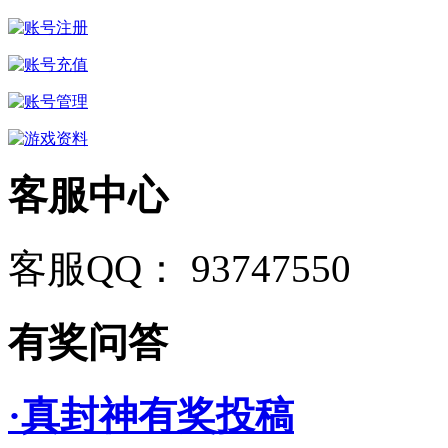
客服中心
客服QQ： 93747550
有奖问答
·真封神有奖投稿