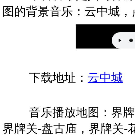
图的背景音乐：云中城，
下载地址：
云中城
音乐播放地图：界牌关
界牌关-盘古庙，界牌关-