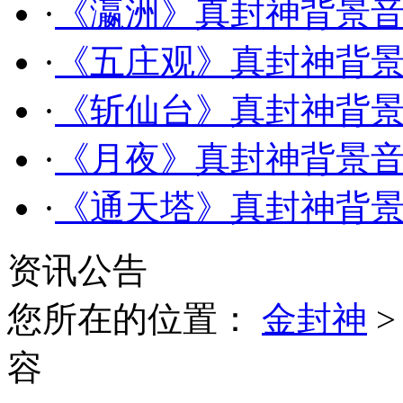
·
《瀛洲》真封神背景
·
《五庄观》真封神背
·
《斩仙台》真封神背
·
《月夜》真封神背景
·
《通天塔》真封神背
资讯公告
您所在的位置：
金封神
容