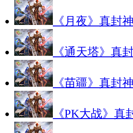
《月夜》真封
《通天塔》真
《苗疆》真封
《PK大战》真