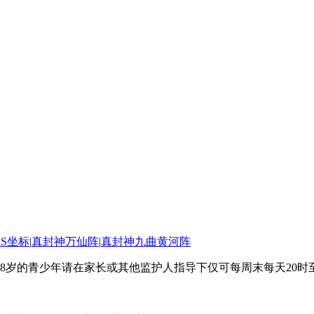
SS坐标
|
真封神万仙阵
|
真封神九曲黄河阵
8岁的青少年请在家长或其他监护人指导下仅可每周末每天20时至