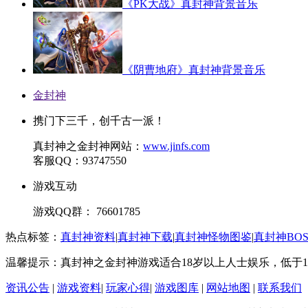
《PK大战》真封神背景音乐
《阴曹地府》真封神背景音乐
金封神
携门下三千，创千古一派！
真封神之金封神网站：
www.jinfs.com
客服QQ：93747550
游戏互动
游戏QQ群： 76601785
热点标签：
真封神资料
|
真封神下载
|
真封神怪物图鉴
|
真封神BO
温馨提示：真封神之金封神游戏适合18岁以上人士娱乐，低于1
资讯公告
|
游戏资料
|
玩家心得
|
游戏图库
|
网站地图
|
联系我们