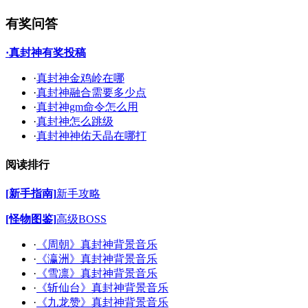
有奖问答
·真封神有奖投稿
·
真封神金鸡岭在哪
·
真封神融合需要多少点
·
真封神gm命令怎么用
·
真封神怎么跳级
·
真封神神佑天晶在哪打
阅读排行
[新手指南]
新手攻略
[怪物图鉴]
高级BOSS
·
《周朝》真封神背景音乐
·
《瀛洲》真封神背景音乐
·
《雪凛》真封神背景音乐
·
《斩仙台》真封神背景音乐
·
《九龙赞》真封神背景音乐