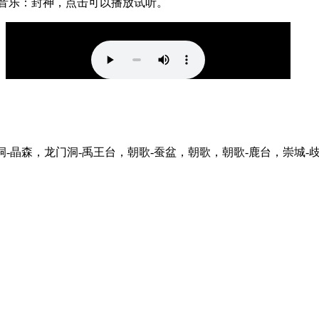
乐：封神，点击可以播放试听。
森，龙门洞-禹王台，朝歌-蚕盆，朝歌，朝歌-鹿台，崇城-歧