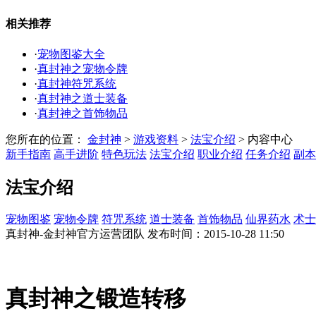
相关推荐
·
宠物图鉴大全
·
真封神之宠物令牌
·
真封神符咒系统
·
真封神之道士装备
·
真封神之首饰物品
您所在的位置：
金封神
>
游戏资料
>
法宝介绍
>
内容中心
新手指南
高手进阶
特色玩法
法宝介绍
职业介绍
任务介绍
副本
法宝介绍
宠物图鉴
宠物令牌
符咒系统
道士装备
首饰物品
仙界药水
术士
真封神-金封神官方运营团队 发布时间：2015-10-28 11:50
真封神之锻造转移