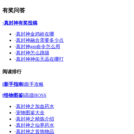
有奖问答
·真封神有奖投稿
·
真封神金鸡岭在哪
·
真封神融合需要多少点
·
真封神gm命令怎么用
·
真封神怎么跳级
·
真封神神佑天晶在哪打
阅读排行
[新手指南]
新手攻略
[怪物图鉴]
高级BOSS
·
真封神之加血药水
·
宠物图鉴大全
·
真封神之精炼介绍
·
真封神之仙界药水
·
真封神之首饰物品