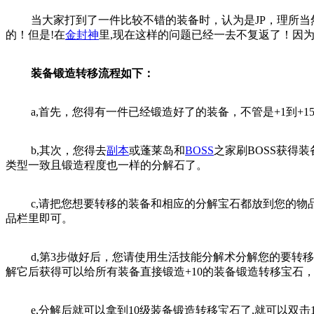
当大家打到了一件比较不错的装备时，认为是JP，理所当然
的！但是!在
金封神
里,现在这样的问题已经一去不复返了！因为
装备锻造转移流程如下：
a,首先，您得有一件已经锻造好了的装备，不管是+1到+1
b,其次，您得去
副本
或蓬莱岛和
BOSS
之家刷BOSS获得
类型一致且锻造程度也一样的分解石了。
c,请把您想要转移的装备和相应的分解宝石都放到您的物品栏
品栏里即可。
d,第3步做好后，您请使用生活技能分解术分解您的要转移锻
解它后获得可以给所有装备直接锻造+10的装备锻造转移宝石
e,分解后就可以拿到10级装备锻造转移宝石了,就可以双击1