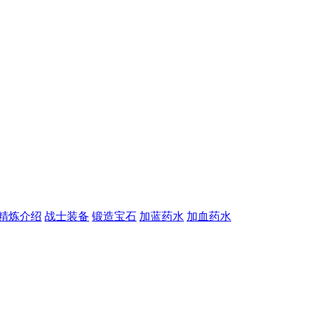
精炼介绍
战士装备
锻造宝石
加蓝药水
加血药水