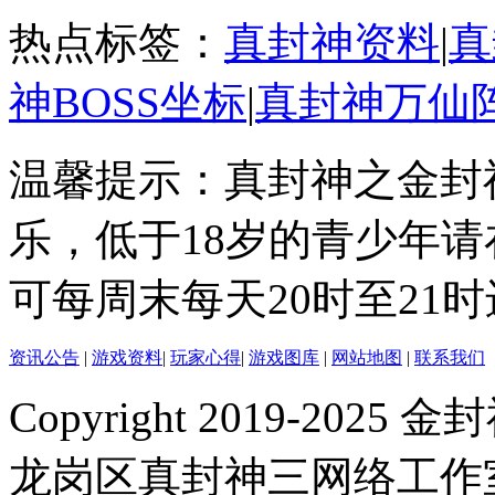
热点标签：
真封神资料
|
真
神BOSS坐标
|
真封神万仙
温馨提示：真封神之金封
乐，低于18岁的青少年
可每周末每天20时至21
资讯公告
|
游戏资料
|
玩家心得
|
游戏图库
|
网站地图
|
联系我们
Copyright 2019-2025 金封
龙岗区真封神三网络工作室 |