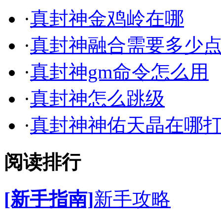
·
真封神金鸡岭在哪
·
真封神融合需要多少
·
真封神gm命令怎么用
·
真封神怎么跳级
·
真封神神佑天晶在哪
阅读排行
[新手指南]
新手攻略