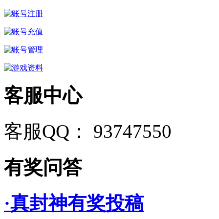
客服中心
客服QQ： 93747550
有奖问答
·真封神有奖投稿