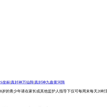
SS坐标
|
真封神万仙阵
|
真封神九曲黄河阵
8岁的青少年请在家长或其他监护人指导下仅可每周末每天20时至