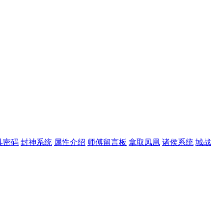
具密码
封神系统
属性介绍
师傅留言板
拿取凤凰
诸侯系统
城战