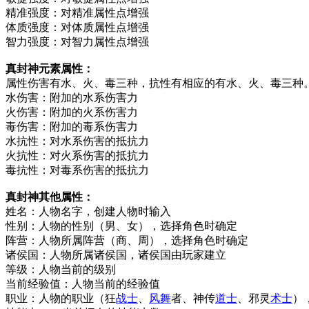
精准强度：对精准属性点增强
体质强度：对体质属性点增强
智力强度：对智力属性点增强
真封神元素属性：
属性伤害有水、火、毒三种，抗性有相应的有水、火、毒三种
水伤害：附加的水系伤害力
火伤害：附加的火系伤害力
毒伤害：附加的毒系伤害力
水抗性：对水系伤害的抵抗力
火抗性：对火系伤害的抵抗力
毒抗性：对毒系伤害的抵抗力
真封神其他属性：
姓名：人物名字，创建人物时输入
性别：人物的性别（男、女），选择角色时确定
阵营：人物所属阵营（商、周），选择角色时确定
诸侯国：人物所属诸侯国，诸侯国由玩家建立
等级：人物当前的级别
当前经验值：人物当前的经验值
职业：人物的职业（狂
战士
、
风舞
者、神传
道士
、邪灵
术士
）