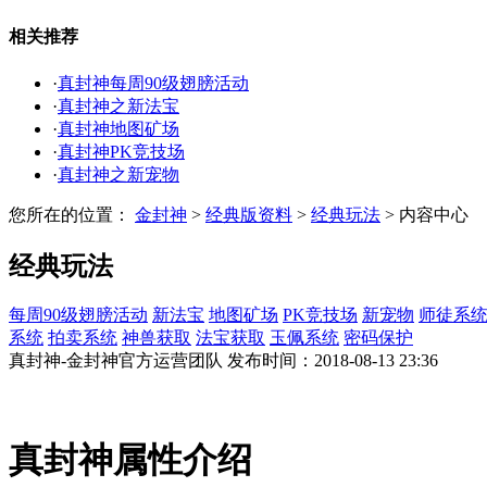
相关推荐
·
真封神每周90级翅膀活动
·
真封神之新法宝
·
真封神地图矿场
·
真封神PK竞技场
·
真封神之新宠物
您所在的位置：
金封神
>
经典版资料
>
经典玩法
>
内容中心
经典玩法
每周90级翅膀活动
新法宝
地图矿场
PK竞技场
新宠物
师徒系
系统
拍卖系统
神兽获取
法宝获取
玉佩系统
密码保护
真封神-金封神官方运营团队 发布时间：2018-08-13 23:36
真封神属性介绍