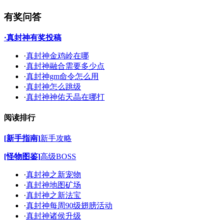
有奖问答
·真封神有奖投稿
·
真封神金鸡岭在哪
·
真封神融合需要多少点
·
真封神gm命令怎么用
·
真封神怎么跳级
·
真封神神佑天晶在哪打
阅读排行
[新手指南]
新手攻略
[怪物图鉴]
高级BOSS
·
真封神之新宠物
·
真封神地图矿场
·
真封神之新法宝
·
真封神每周90级翅膀活动
·
真封神诸侯升级