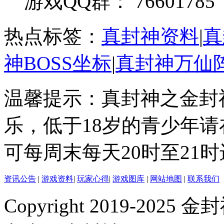
游戏QQ群： 76601785
热点标签：
真封神资料
|
真
神BOSS坐标
|
真封神万仙
温馨提示：真封神之金封
乐，低于18岁的青少年
可每周末每天20时至21
资讯公告
|
游戏资料
|
玩家心得
|
游戏图库
|
网站地图
|
联系我们
Copyright 2019-2025 金封