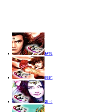
杨戬
哪咤
妲己