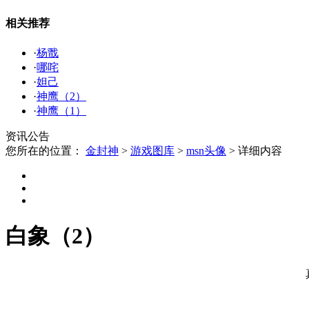
相关推荐
·
杨戬
·
哪咤
·
妲己
·
神鹰（2）
·
神鹰（1）
资讯公告
您所在的位置：
金封神
>
游戏图库
>
msn头像
>
详细内容
白象（2）