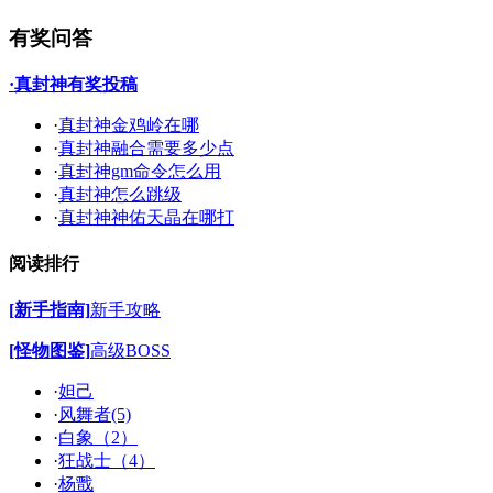
有奖问答
·真封神有奖投稿
·
真封神金鸡岭在哪
·
真封神融合需要多少点
·
真封神gm命令怎么用
·
真封神怎么跳级
·
真封神神佑天晶在哪打
阅读排行
[新手指南]
新手攻略
[怪物图鉴]
高级BOSS
·
妲己
·
风舞者(5)
·
白象（2）
·
狂战士（4）
·
杨戬