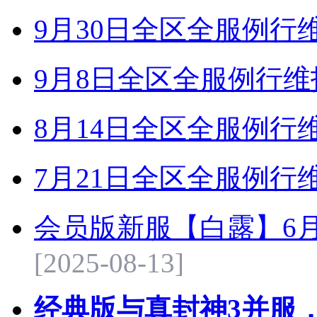
9月30日全区全服例行
9月8日全区全服例行维
8月14日全区全服例行
7月21日全区全服例行
会员版新服【白露】6月
[2025-08-13]
经典版与真封神3并服，