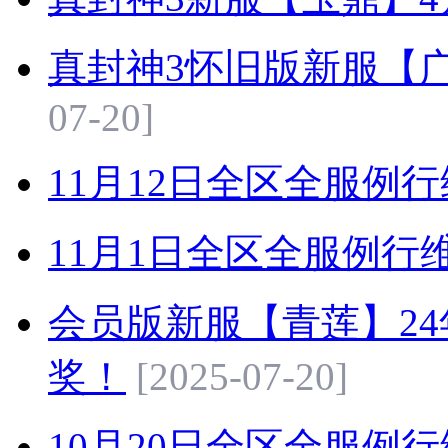
真封神3怀旧版新服【广成
07-20]
11月12日全区全服例
11月1日全区全服例行
会员版新服【青莲】24
奖！
[2025-07-20]
10月20日全区全服例