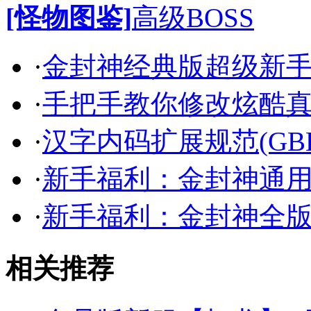
[怪物图鉴]
高级BOSS
·
金封神经典版超级新
·
手把手教你修改炫酷
·
汉字内码扩展规范(GB
·
新手福利：金封神通
·
新手福利：金封神全
相关推荐