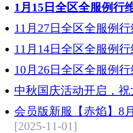
1月15日全区全服例行
11月27日全区全服例
11月14日全区全服例
10月26日全区全服例
中秋国庆活动开启，祝
会员版新服【赤焰】8月
[2025-11-01]