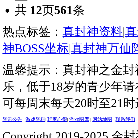
共
12
页
561
条
热点标签：
真封神资料
|
真
神BOSS坐标
|
真封神万仙
温馨提示：真封神之金封
乐，低于18岁的青少年
可每周末每天20时至21
资讯公告
|
游戏资料
|
玩家心得
|
游戏图库
|
网站地图
|
联系我们
Copyright 2019-2025 金封