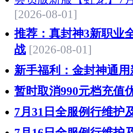
[2026-08-01]
推荐：真封神3新职业全
战
[2026-08-01]
新手福利：金封神通用
暂时取消990元档充值
7月31日全服例行维护
7月16日全服例行维护