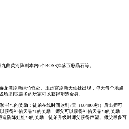
级九曲黄河阵副本内6个BOSS掉落五彩晶石等。
龙魄处、毒龙潭刷新绿竹怪处、玉虚宫刷新天仙处出现，每天每个地点
鹿战场里PK最多的玩家可以获得塑造金身。
验书*1的奖励；徒弟在线时间达到7天（604800秒）后出师可
以获得神佑天晶*1的奖励，师父可以获得神佑天晶*3的奖励；
级锻造防降娃娃*3的奖励；徒弟升级时师父获得声望。师父最多可