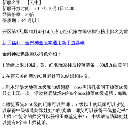
新服名字：【云中】
新服开放时间：2017年10月1日14:00
经验倍率：20倍
保质期：3个月以上
开区第3天,即10月4日14点,各职业玩家在等级排行榜上排名为前3名
新手福利：金封神全版本通用新手道具码
金封神经典版游戏特色介绍：
1.等级上限110级，黄、红名玩家挂后掉落装备，80级九曲黄河
2.在穿云关的新NPC月老处可以结婚和结义。
3.副本涅槃之地落20级和40级翅膀，boss黑暗孔雀明王掉落
只会出现一次；活动逐鹿战场内的6个boss掉落80级翅膀，
4.师徒系统:8-50级的玩家可以拜师，51级以上的玩家可以收
以获得中级锻造防降娃娃*3的奖励，师父可以获得玉佩鉴定书*
出师5个徒弟的师父可以获得玉佩鉴定书*5、中级锻造防降娃娃
以拥有8个未出师徒弟。