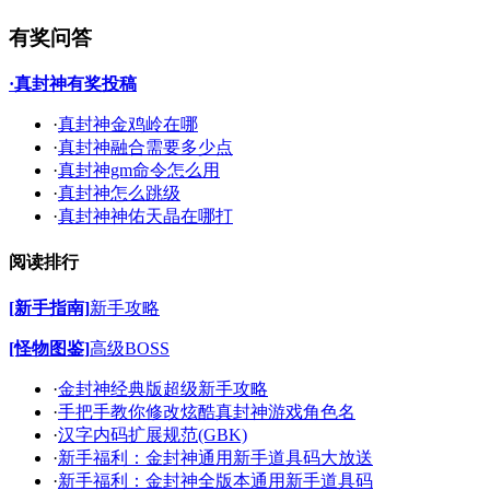
有奖问答
·真封神有奖投稿
·
真封神金鸡岭在哪
·
真封神融合需要多少点
·
真封神gm命令怎么用
·
真封神怎么跳级
·
真封神神佑天晶在哪打
阅读排行
[新手指南]
新手攻略
[怪物图鉴]
高级BOSS
·
金封神经典版超级新手攻略
·
手把手教你修改炫酷真封神游戏角色名
·
汉字内码扩展规范(GBK)
·
新手福利：金封神通用新手道具码大放送
·
新手福利：金封神全版本通用新手道具码