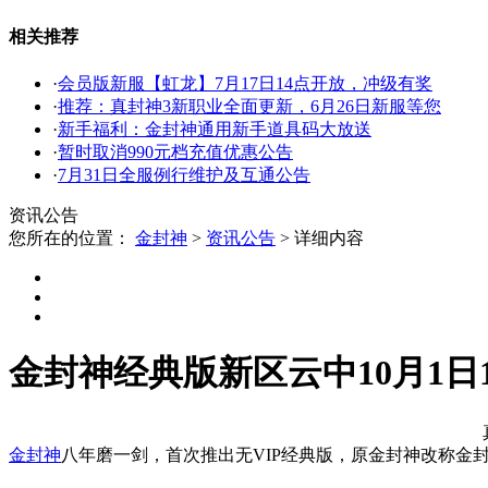
相关推荐
·
会员版新服【虹龙】7月17日14点开放，冲级有奖
·
推荐：真封神3新职业全面更新，6月26日新服等您
·
新手福利：金封神通用新手道具码大放送
·
暂时取消990元档充值优惠公告
·
7月31日全服例行维护及互通公告
资讯公告
您所在的位置：
金封神
>
资讯公告
>
详细内容
金封神经典版新区云中10月1日
金封神
八年磨一剑，首次推出无VIP经典版，原金封神改称金