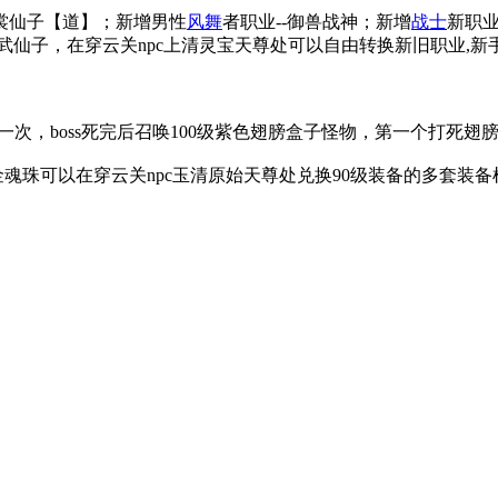
霓裳仙子【道】；新增男性
风舞
者职业--御兽战神；新增
战士
新职业
玄武仙子，在穿云关npc上清灵宝天尊处可以自由转换新旧职业,
点各刷新一次，boss死完后召唤100级紫色翅膀盒子怪物，第一个
金魂珠可以在穿云关npc玉清原始天尊处兑换90级装备的多套装