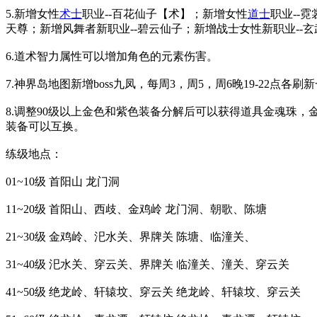
5.新增女性
术士
职业--百花仙子【术】；新增女性
道士
职业--
天尊；新增风舞者新职业--碧云仙子；新增战士女性新职业--
6.道术智力属性可以增加角色的元素伤害。
7.神界岛地图新增boss九凤，每周3，周5，周6晚19-22
8.调整90级以上金色和紫色装备分解后可以获得道具金魂珠，
装备可以互换。
练级地点：
01~10级 首阳山 龙门洞
11~20级 首阳山、西歧、金鸡岭 龙门洞、朝歌、陈塘
21~30级 金鸡岭、汜水关、界牌关 陈塘、临潼关、
31~40级 汜水关、穿云关、界牌关 临潼关、潼关、穿云关
41~50级 绝龙岭、轩辕坟、穿云关 绝龙岭、轩辕坟、穿云关