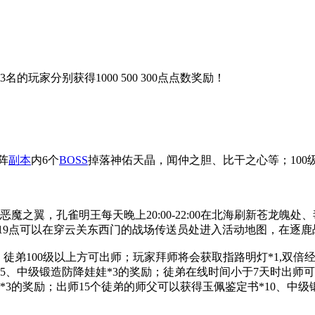
的玩家分别获得1000 500 300点点数奖励！
阵
副本
内6个
BOSS
掉落神佑天晶，闻仲之胆、比干之心等；100
60级恶魔之翼，孔雀明王每天晚上20:00-22:00在北海刷新苍
每晚19点可以在穿云关东西门的战场传送员处进入活动地图，在逐
徒，徒弟100级以上方可出师；玩家拜师将会获取指路明灯*1,双倍经
5、中级锻造防降娃娃*3的奖励；徒弟在线时间小于7天时出师可
*3的奖励；出师15个徒弟的师父可以获得玉佩鉴定书*10、中