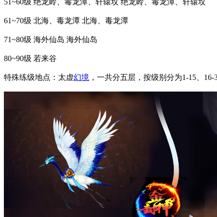
51~60级 绝龙岭、毒龙潭、轩辕坟 绝龙岭、毒龙潭、轩辕坟
61~70级 北海、毒龙潭 北海、毒龙潭
71~80级 海外仙岛 海外仙岛
80~90级 若来谷
特殊练级地点：太虚
幻境
，一共分五层，按级别分为1-15、16-