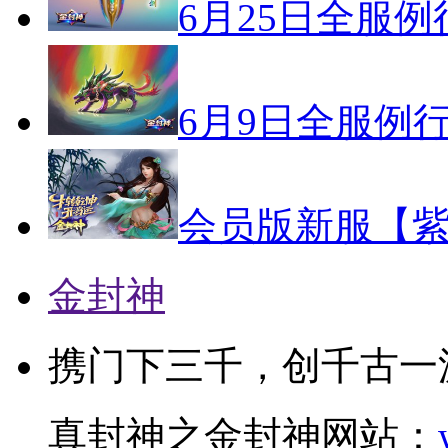
6月25日全服
6月9日全服例
会员版新服【紫
金封神
携门下三千，创千古一
真封神之金封神网站：