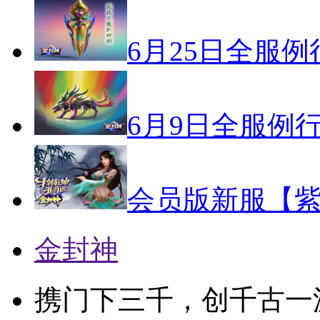
6月25日全服
6月9日全服例
会员版新服【紫
金封神
携门下三千，创千古一