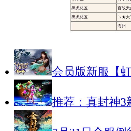
黑虎总区
百战天
黑虎总区
↘★大
海州
会员版新服【虹
推荐：真封神3