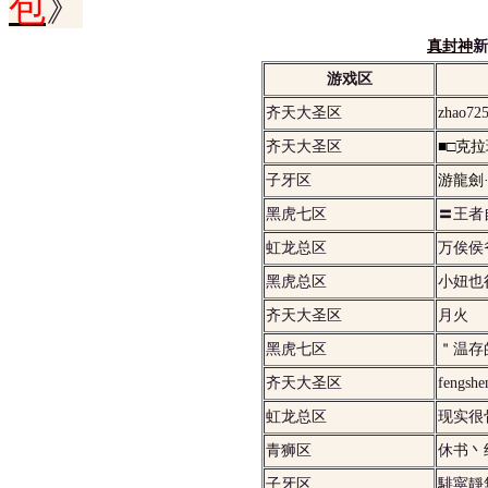
包
》
真封神
新
游戏区
齐天大圣区
zhao72
齐天大圣区
■□克
子牙区
游龍劍
黑虎七区
〓王者
虹龙总区
万俟侯
黑虎总区
小妞也
齐天大圣区
月火
黑虎七区
＂温存
齐天大圣区
fengshe
虹龙总区
现实很
青狮区
休书丶
子牙区
騑寜靜