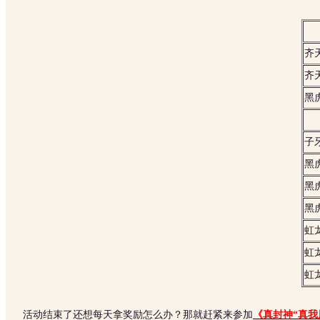
齐
齐
黑
子
黑
黑
黑
虹
虹
虹
活动结束了还想每天拿奖励怎么办？那就赶紧来参加
《
真封神“真我