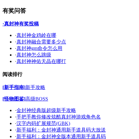
有奖问答
·真封神有奖投稿
·
真封神金鸡岭在哪
·
真封神融合需要多少点
·
真封神gm命令怎么用
·
真封神怎么跳级
·
真封神神佑天晶在哪打
阅读排行
[新手指南]
新手攻略
[怪物图鉴]
高级BOSS
·
金封神经典版超级新手攻略
·
手把手教你修改炫酷真封神游戏角色名
·
汉字内码扩展规范(GBK)
·
新手福利：金封神通用新手道具码大放送
·
新手福利：金封神全版本通用新手道具码