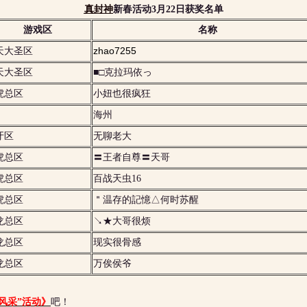
真封神
新春活动3月22日获奖名单
游戏区
名称
zhao7255
天大圣区
天大圣区
■□克拉玛依っ
虎总区
小妞也很疯狂
海州
牙区
无聊老大
虎总区
〓王者自尊〓天哥
虎总区
百战天虫16
虎总区
＂温存的記憶△何时苏醒
龙总区
↘★大哥很烦
龙总区
现实很骨感
龙总区
万俟侯爷
风采”活动》
吧！