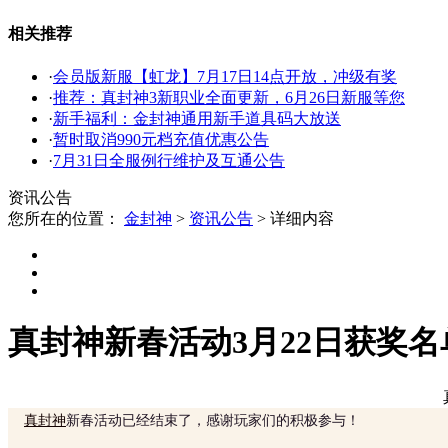
相关推荐
·
会员版新服【虹龙】7月17日14点开放，冲级有奖
·
推荐：真封神3新职业全面更新，6月26日新服等您
·
新手福利：金封神通用新手道具码大放送
·
暂时取消990元档充值优惠公告
·
7月31日全服例行维护及互通公告
资讯公告
您所在的位置：
金封神
>
资讯公告
>
详细内容
真封神新春活动3月22日获奖名
真封神
新春活动已经结束了，感谢玩家们的积极参与！