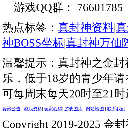
游戏QQ群： 76601785
热点标签：
真封神资料
|
真
神BOSS坐标
|
真封神万仙
温馨提示：真封神之金封
乐，低于18岁的青少年
可每周末每天20时至21
资讯公告
|
游戏资料
|
玩家心得
|
游戏图库
|
网站地图
|
联系我们
Copyright 2019-2025 金封