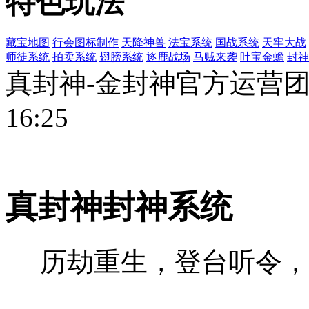
特色玩法
藏宝地图
行会图标制作
天降神兽
法宝系统
国战系统
天牢大战
师徒系统
拍卖系统
翅膀系统
逐鹿战场
马贼来袭
吐宝金蟾
封神
真封神-金封神官方运营团队 
16:25
真封神封神系统
历劫重生，登台听令，