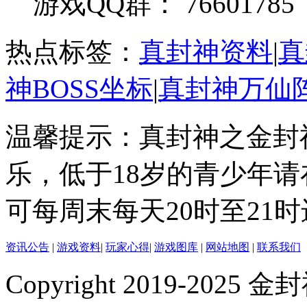
游戏QQ群： 76601785
热点标签：
真封神资料
|
真
神BOSS坐标
|
真封神万仙
温馨提示：真封神之金封
乐，低于18岁的青少年
可每周末每天20时至21
资讯公告
|
游戏资料
|
玩家心得
|
游戏图库
|
网站地图
|
联系我们
Copyright 2019-2025 金封