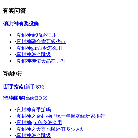
有奖问答
·真封神有奖投稿
·
真封神金鸡岭在哪
·
真封神融合需要多少点
·
真封神gm命令怎么用
·
真封神怎么跳级
·
真封神神佑天晶在哪打
阅读排行
[新手指南]
新手攻略
[怪物图鉴]
高级BOSS
·
真封神有手游吗
·
真封神之金封神已玩十年骨灰级玩家推荐
·
真封神gm命令怎么用
·
真封神之天尊地魔还有多少人玩
·
真封神怎么跳级