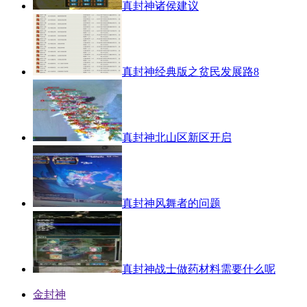
真封神诸侯建议
真封神经典版之贫民发展路8
真封神北山区新区开启
真封神风舞者的问题
真封神战士做药材料需要什么呢
金封神