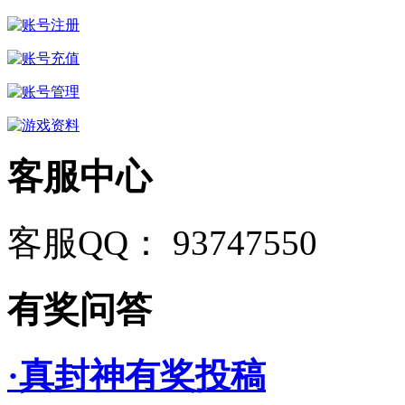
客服中心
客服QQ： 93747550
有奖问答
·真封神有奖投稿