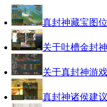
真封神藏宝图
关于吐槽金封
关于真封神游
真封神诸侯建