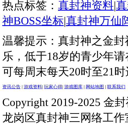
热点标签：
真封神资料
|
真
神BOSS坐标
|
真封神万仙
温馨提示：真封神之金封
乐，低于18岁的青少年
可每周末每天20时至21
资讯公告
|
游戏资料
|
玩家心得
|
游戏图库
|
网站地图
|
联系我们
Copyright 2019-2025 金封
龙岗区真封神三网络工作室 |