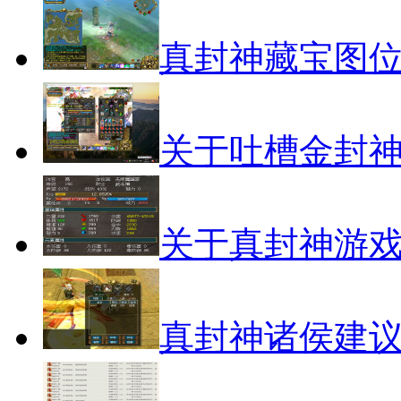
真封神藏宝图
关于吐槽金封
关于真封神游
真封神诸侯建