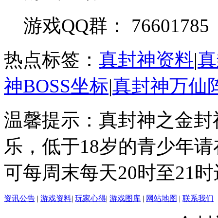
游戏QQ群： 76601785
热点标签：
真封神资料
|
真
神BOSS坐标
|
真封神万仙
温馨提示：真封神之金封
乐，低于18岁的青少年
可每周末每天20时至21
资讯公告
|
游戏资料
|
玩家心得
|
游戏图库
|
网站地图
|
联系我们