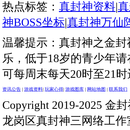
热点标签：
真封神资料
|
真
神BOSS坐标
|
真封神万仙
温馨提示：真封神之金封
乐，低于18岁的青少年
可每周末每天20时至21
资讯公告
|
游戏资料
|
玩家心得
|
游戏图库
|
网站地图
|
联系我们
Copyright 2019-2025 金封
龙岗区真封神三网络工作室 |