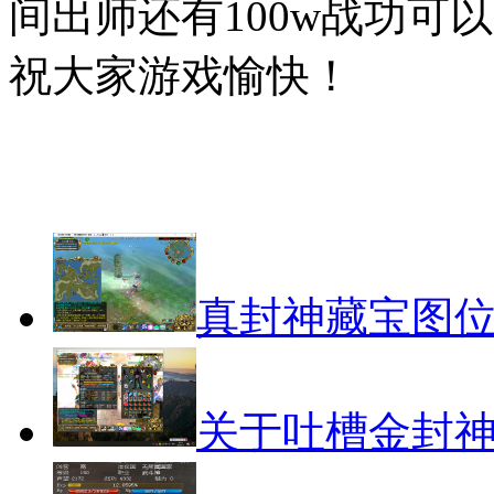
间出师还有100w战功可
祝大家游戏愉快！
真封神藏宝图
关于吐槽金封