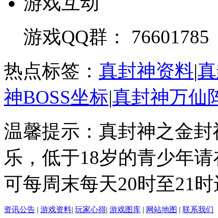
游戏互动
游戏QQ群： 76601785
热点标签：
真封神资料
|
真
神BOSS坐标
|
真封神万仙
温馨提示：真封神之金封
乐，低于18岁的青少年
可每周末每天20时至21
资讯公告
|
游戏资料
|
玩家心得
|
游戏图库
|
网站地图
|
联系我们