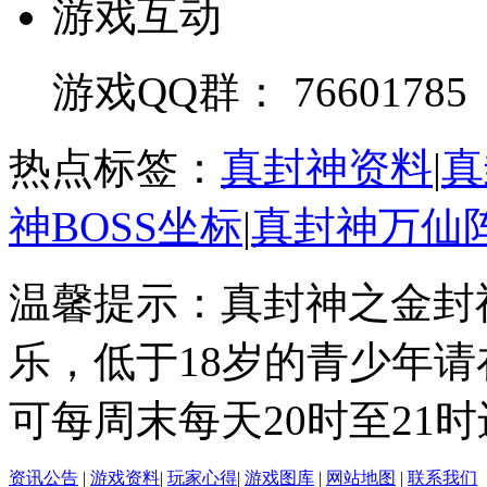
游戏互动
游戏QQ群： 76601785
热点标签：
真封神资料
|
真
神BOSS坐标
|
真封神万仙
温馨提示：真封神之金封
乐，低于18岁的青少年
可每周末每天20时至21
资讯公告
|
游戏资料
|
玩家心得
|
游戏图库
|
网站地图
|
联系我们