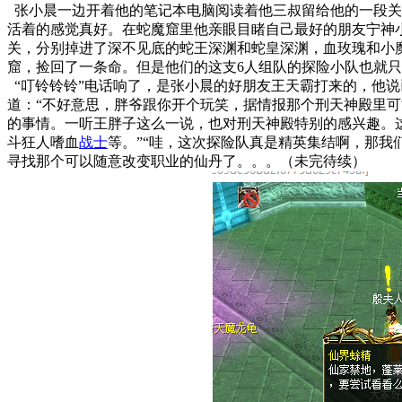
张小晨一边开着他的笔记本电脑阅读着他三叔留给他的一段关
活着的感觉真好。在蛇魔窟里他亲眼目睹自己最好的朋友宁神
关，分别掉进了深不见底的蛇王深渊和蛇皇深渊，血玫瑰和小
窟，捡回了一条命。但是他们的这支6人组队的探险小队也就
“叮铃铃铃”电话响了，是张小晨的好朋友王天霸打来的，他说
道：“不好意思，胖爷跟你开个玩笑，据情报那个刑天神殿里
的事情。一听王胖子这么一说，也对刑天神殿特别的感兴趣。
斗狂人嗜血
战士
等。”“哇，这次探险队真是精英集结啊，那
寻找那个可以随意改变职业的仙丹了。。。（未完待续）