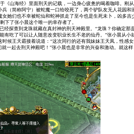
于《山海经》里面刑天的记载，一边身心疲惫的喝着咖啡。刚从
小兵（简称阿宁）被蛇魔一口给咬死了，两个驴队友无人花园和
魔女她们也不幸被蛇仙和蛇神抓走了至今也是生死未卜，凶多吉
只剩下了张小晨这个唯一的幸存者了。
已经探查到龙珠就藏在真封神的刑天神殿里。“龙珠？你确定那
可能有吃了可以让人随意改变职业长生不老的仙丹。”张小晨从小
这时候王天霸接着说道：“这次同行的还有我妹妹王天凤，性感
我们就一起去刑天神殿吧！”张小晨也是非常的兴奋和激动。就这