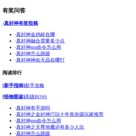
有奖问答
·真封神有奖投稿
·
真封神金鸡岭在哪
·
真封神融合需要多少点
·
真封神gm命令怎么用
·
真封神怎么跳级
·
真封神神佑天晶在哪打
阅读排行
[新手指南]
新手攻略
[怪物图鉴]
高级BOSS
·
真封神有手游吗
·
真封神之金封神已玩十年骨灰级玩家推荐
·
真封神gm命令怎么用
·
真封神之天尊地魔还有多少人玩
·
真封神怎么跳级