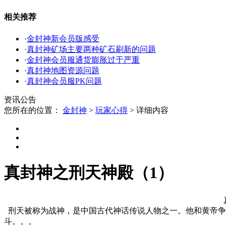
相关推荐
·
金封神新会员版感受
·
真封神矿场主要两种矿石刷新的问题
·
金封神会员服通货膨胀过于严重
·
真封神地图资源问题
·
真封神会员服PK问题
资讯公告
您所在的位置：
金封神
>
玩家心得
>
详细内容
真封神之刑天神殿（1）
刑天被称为战神，是中国古代神话传说人物之一。他和黄帝争
斗。。。