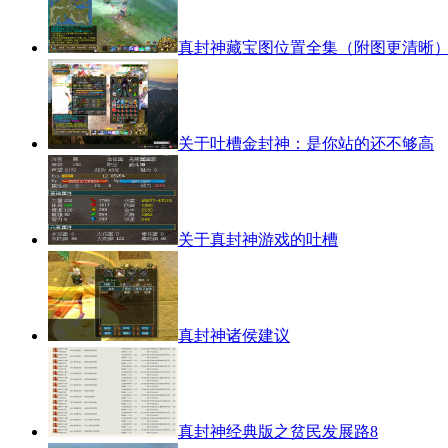
真封神藏宝图位置全集（附图更清晰
关于吐槽金封神：是你站的还不够高
关于真封神游戏的吐槽
真封神诸侯建议
真封神经典版之贫民发展路8