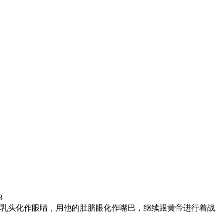
8
乳头化作眼睛，用他的肚脐眼化作嘴巴，继续跟黄帝进行着战