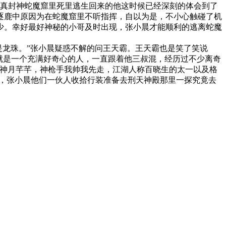
真封神蛇魔窟里死里逃生回来的他这时候已经深刻的体会到了
逐鹿中原因为在蛇魔窟里不听指挥，自以为是，不小心触碰了机
少。幸好最好神秘的小哥及时出现，张小晨才能顺利的逃离蛇魔
是龙珠。”张小晨疑惑不解的问王天霸。王天霸也是笑了笑说
就是一个充满好奇心的人，一直跟着他三叔混，经历过不少离奇
女神月芊芊，神枪手我帅我先走，江湖人称百晓生的太一以及格
样，张小晨他们一伙人收拾行装准备去刑天神殿那里一探究竟去