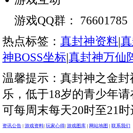
游戏QQ群： 76601785
热点标签：
真封神资料
|
真
神BOSS坐标
|
真封神万仙
温馨提示：真封神之金封
乐，低于18岁的青少年
可每周末每天20时至21
资讯公告
|
游戏资料
|
玩家心得
|
游戏图库
|
网站地图
|
联系我们