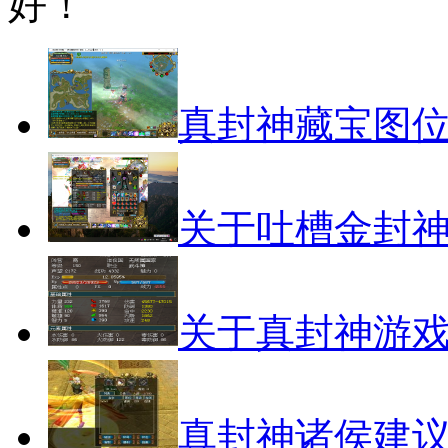
好！
真封神藏宝图
关于吐槽金封
关于真封神游
真封神诸侯建