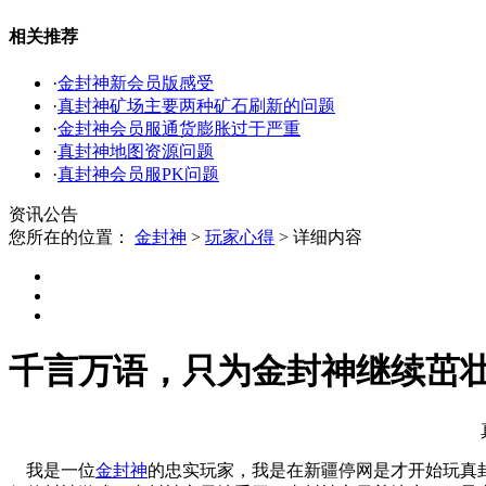
相关推荐
·
金封神新会员版感受
·
真封神矿场主要两种矿石刷新的问题
·
金封神会员服通货膨胀过于严重
·
真封神地图资源问题
·
真封神会员服PK问题
资讯公告
您所在的位置：
金封神
>
玩家心得
>
详细内容
千言万语，只为金封神继续茁
我是一位
金封神
的忠实玩家，我是在新疆停网是才开始玩真