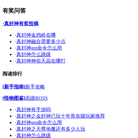
有奖问答
·真封神有奖投稿
·
真封神金鸡岭在哪
·
真封神融合需要多少点
·
真封神gm命令怎么用
·
真封神怎么跳级
·
真封神神佑天晶在哪打
阅读排行
[新手指南]
新手攻略
[怪物图鉴]
高级BOSS
·
真封神有手游吗
·
真封神之金封神已玩十年骨灰级玩家推荐
·
真封神gm命令怎么用
·
真封神之天尊地魔还有多少人玩
·
真封神怎么跳级