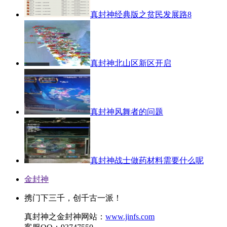
真封神经典版之贫民发展路8
真封神北山区新区开启
真封神风舞者的问题
真封神战士做药材料需要什么呢
金封神
携门下三千，创千古一派！
真封神之金封神网站：
www.jinfs.com