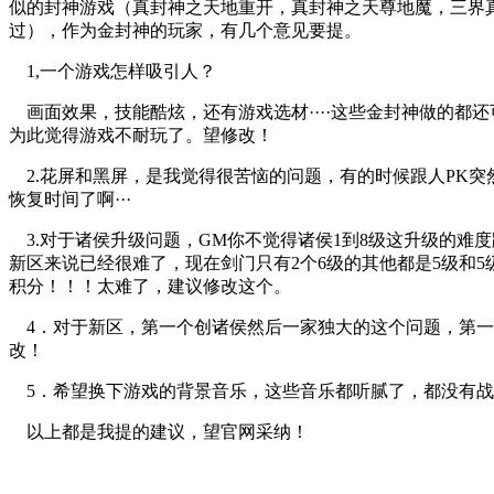
似的封神游戏（真封神之天地重开，真封神之天尊地魔，三界真
过），作为金封神的玩家，有几个意见要提。
1,一个游戏怎样吸引人？
画面效果，技能酷炫，还有游戏选材····这些金封神做的都
为此觉得游戏不耐玩了。望修改！
2.花屏和黑屏，是我觉得很苦恼的问题，有的时候跟人PK
恢复时间了啊···
3.对于诸侯升级问题，GM你不觉得诸侯1到8级这升级的难度跨
新区来说已经很难了，现在剑门只有2个6级的其他都是5级和5
积分！！！太难了，建议修改这个。
4．对于新区，第一个创诸侯然后一家独大的这个问题，第一个创
改！
5．希望换下游戏的背景音乐，这些音乐都听腻了，都没有战斗
以上都是我提的建议，望官网采纳！