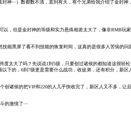
封神···）数都数不清，直到有天，有个兄弟给我介绍了金封神
还可以，但是金封神的等级和实力悬殊相差太大了，像非RMB玩
突然技能黑屏了看不到技能的恢复时间，这真的是很多人苦恼的问
度太大了吗？先说说1到5级，只要创过诸侯的都知道这很轻松··
级以下的，6到7级更是需要什么战功，收徒弟，还有积分，新区
诸侯的把VIP和220的人几乎快收完了，新区人又不多，让后
的激情了···