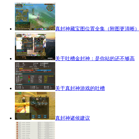
真封神藏宝图位置全集（附图更清晰
关于吐槽金封神：是你站的还不够高
关于真封神游戏的吐槽
真封神诸侯建议