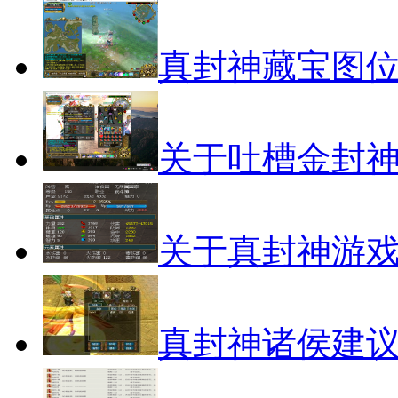
真封神藏宝图
关于吐槽金封
关于真封神游
真封神诸侯建