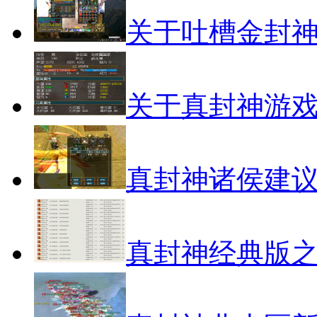
关于吐槽金封
关于真封神游
真封神诸侯建
真封神经典版之