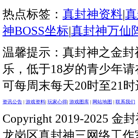
热点标签：
真封神资料
|
真
神BOSS坐标
|
真封神万仙
温馨提示：真封神之金封
乐，低于18岁的青少年
可每周末每天20时至21
资讯公告
|
游戏资料
|
玩家心得
|
游戏图库
|
网站地图
|
联系我们
Copyright 2019-2025 金封
龙岗区真封神三网络工作室 |