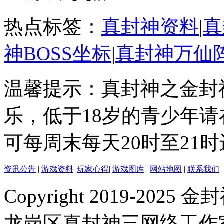
热点标签：
真封神资料
|
真
神BOSS坐标
|
真封神万仙
温馨提示：真封神之金封
乐，低于18岁的青少年
可每周末每天20时至21
资讯公告
|
游戏资料
|
玩家心得
|
游戏图库
|
网站地图
|
联系我们
Copyright 2019-2025 金封
龙岗区真封神三网络工作室 |