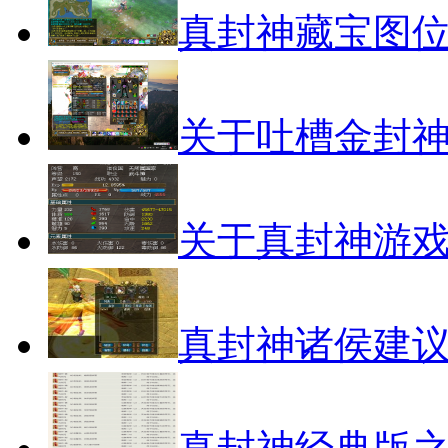
真封神藏宝图
关于吐槽金封
关于真封神游
真封神诸侯建