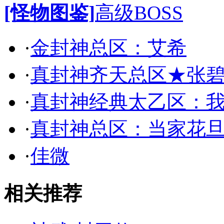
[怪物图鉴]
高级BOSS
·
金封神总区：艾希
·
真封神齐天总区★张
·
真封神经典太乙区：
·
真封神总区：当家花
·
佳微
相关推荐