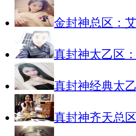
金封神总区：
真封神太乙区
真封神经典太
真封神齐天总