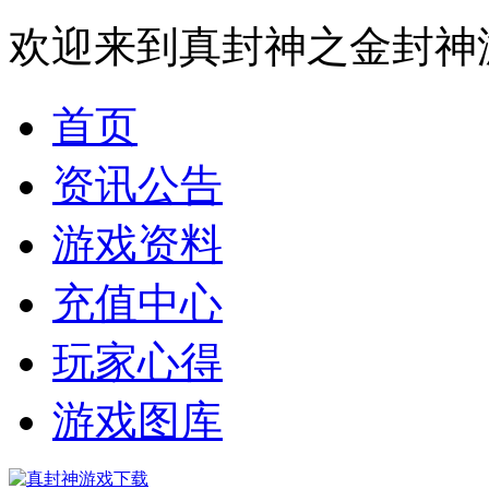
欢迎来到真封神之金封神
首页
资讯公告
游戏资料
充值中心
玩家心得
游戏图库