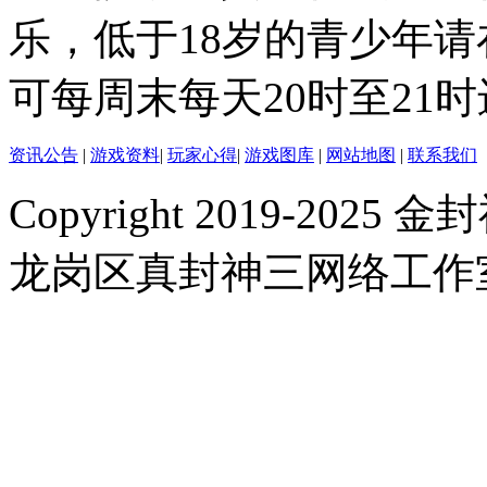
乐，低于18岁的青少年
可每周末每天20时至21
资讯公告
|
游戏资料
|
玩家心得
|
游戏图库
|
网站地图
|
联系我们
Copyright 2019-2025 金封
龙岗区真封神三网络工作室 |