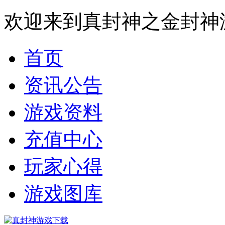
欢迎来到真封神之金封神
首页
资讯公告
游戏资料
充值中心
玩家心得
游戏图库