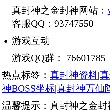
真封神之金封神网站：
客服QQ：93747550
游戏互动
游戏QQ群： 76601785
热点标签：
真封神资料
|
真
神BOSS坐标
|
真封神万仙
温馨提示：真封神之金封