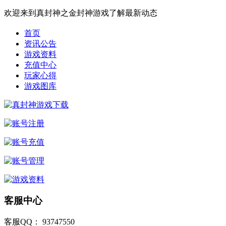
欢迎来到真封神之金封神游戏了解最新动态
首页
资讯公告
游戏资料
充值中心
玩家心得
游戏图库
客服中心
客服QQ： 93747550