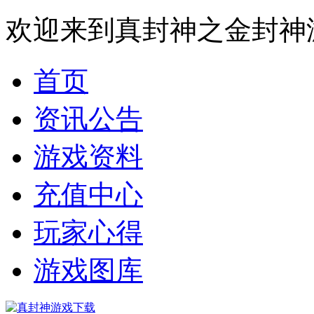
欢迎来到真封神之金封神
首页
资讯公告
游戏资料
充值中心
玩家心得
游戏图库