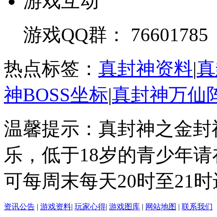
游戏互动
游戏QQ群： 76601785
热点标签：
真封神资料
|
真
神BOSS坐标
|
真封神万仙
温馨提示：真封神之金封
乐，低于18岁的青少年
可每周末每天20时至21
资讯公告
|
游戏资料
|
玩家心得
|
游戏图库
|
网站地图
|
联系我们