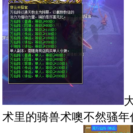
术里的骑兽术噢不然骚年