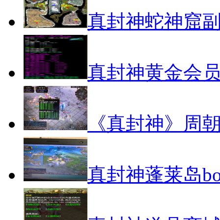
真封神蛇神窟
真封神黄金会
《真封神》周
真封神蓬莱岛bo