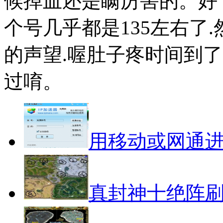
候掉血还是瞒厉害的。好
个号几乎都是135左右了.然
的声望.喔肚子疼时间到
过唷。
用移动或网通
真封神十绝阵