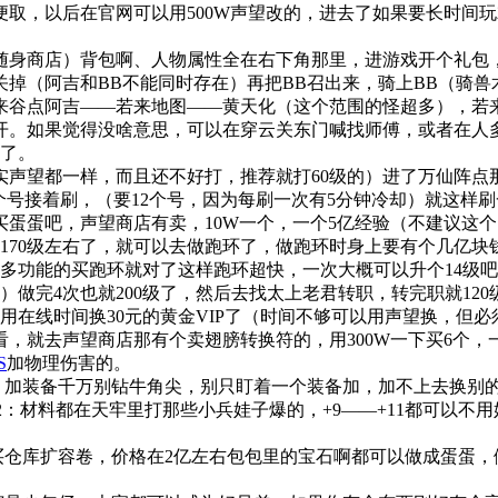
取，以后在官网可以用500W声望改的，进去了如果要长时间玩
身商店）背包啊、人物属性全在右下角那里，进游戏开个礼包，
掉（阿吉和BB不能同时存在）再把BB召出来，骑上BB（骑
谷点阿吉——若来地图——黄天化（这个范围的怪超多），若来谷
开。如果觉得没啥意思，可以在穿云关东门喊找师傅，或者在人
望了。
级的其实声望都一样，而且还不好打，推荐就打60级的）进了万仙
那另外6个号接着刷，（要12个号，因为每刷一次有5分钟冷却）就这
蛋蛋吧，声望商店有卖，10W一个，一个5亿经验（不建议这
到170级左右了，就可以去做跑环了，做跑环时身上要有个几亿
多功能的买跑环就对了这样跑环超快，一次大概可以升个14级吧
次吧）做完4次也就200级了，然后去找太上老君转职，转完职就1
用在线时间换30元的黄金VIP了（时间不够可以用声望换，但
看，就去声望商店那有个卖翅膀转换符的，用300W一下买6个，
S
加物理伤害的。
加装备千万别钻牛角尖，别只盯着一个装备加，加不上去换别的（
2：材料都在天牢里打那些小兵娃子爆的，+9——+11都可以不
仓库扩容卷，价格在2亿左右包包里的宝石啊都可以做成蛋蛋，