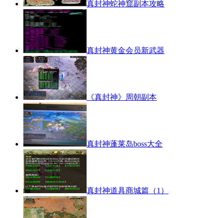
真封神蛇神窟副本攻略
真封神黄金会员新武器
《真封神》周朝副本
真封神蓬莱岛boss大全
真封神道具商城篇（1）