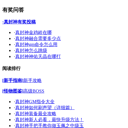
有奖问答
·真封神有奖投稿
·
真封神金鸡岭在哪
·
真封神融合需要多少点
·
真封神gm命令怎么用
·
真封神怎么跳级
·
真封神神佑天晶在哪打
阅读排行
[新手指南]
新手攻略
[怪物图鉴]
高级BOSS
·
真封神GM指令大全
·
真封神如何刷声望（详细篇）
·
真封神装备最全攻略
·
真封神新人必看，最快升级方法！
·
真封神手把手教你做玉佩之中级玉