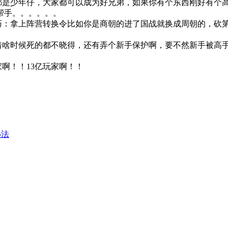
都是少年仔，大家都可以成为好兄弟，如果你有个东西刚好有个
帮手。。。。。。
：拿上阵营转换令比如你是商朝的进了国战就换成周朝的，砍
啥时候死的都不晓得，还有弄个新手保护啊，要不然新手被高
啊！！13亿玩家啊！！
办法