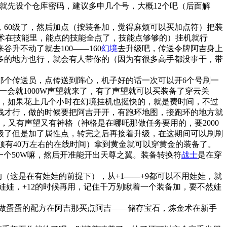
就先设个仓库密码，建议多申几个号，大概12个吧（后面解
60级了，然后加点（按装备加，觉得麻烦可以买加点符）把装
兽术在技能里，能点的技能全点了，技能点够够的）挂机就行
升不动了就去100——160
幻境
去升级吧，传送令牌阿吉身上
多的地方也行，就会有人带你的（因为有很多高手都没事干，带
阵点那个传送员，点传送到阵心，机子好的话一次可以开6个号刷一
样刷一会就1000W声望就来了，有了声望就可以买装备了穿云关
个，如果花上几个小时在幻境挂机也挺快的，就是费时间，不过
块钱才行，做的时候要把阿吉开开，有跑环地图，接跑环的地方就
，又有声望又有神格（神格是在哪吒那做任务要用的，要2000
20级了但是加了属性点，转完之后再接着升级，在这期间可以刷刷
必须有40万左右的在线时间）拿到黄金就可以穿黄金的装备了。
一个50W嘛，然后开准能开出天尊之翼。装备转换符
战士
是在穿
这是在有娃娃的前提下），从+1——+9都可以不用娃娃，就
用娃娃，+12的时候再用，记住千万别瞅着一个装备加，要不然娃
做蛋蛋的配方在阿吉那买点阿吉——储存宝石，炼金术在新手