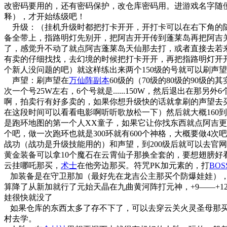
改密码要用的，还有密码保护，改仓库密码用。进游戏名字随便
释），才开始练级吧！
升级：（挂机升级时都把打卡开开，开打卡可以在右下角的随
备全带上，指路明灯先别开，把阿吉开开传到蓬莱岛再把阿吉关
了，感觉升不动了就点阿吉蓬莱岛天仙那去打，或者直接去若来
有卖的仔细找找，去幻境的时候把打卡开开，再把指路明灯开
个新人没问题的吧）就这样练出来两个150级的号就可以刷声
声望：刷声望在
万仙阵
副本
60级的（70级的80级的90
次一个号25W左右，6个号就是......150W，然后退出在
啊，拍卖行有好多卖的，如果你想升级快的话就拿刷的声望去买
在这段时间可以看看电影啊听听歌放松一下）然后就大概160
是跑环地图的第一个人XX童子，如果它让你找东西就点阿吉更
个吧，做一次跑环也就是300环就有600个神格，大概要做4
战功（战功是升级技能用的）和声望，到200级后就可以去官网
黄金装备可以拿10个魔石在云霄仙子那换全套的，要想翅膀好
云挂哪吒那买，
术士
在他旁边那买。符咒PK加元素的，打
BOS
加装备是在守卫那加（最好先在龙吉公主那买个防爆娃娃），
算降了从新加就行了元始天晶在九曲黄河阵打元神，+9——+1
娃很快就没了
如果仓库的东西太多了存不下了，可以去穿云关火灵圣母那买
村去学。