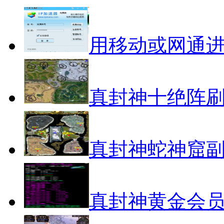
用移动或网通
真封神十绝阵
真封神蛇神窟
真封神黄金会