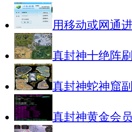
用移动或网通
真封神十绝阵
真封神蛇神窟
真封神黄金会