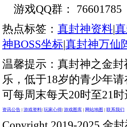
游戏QQ群： 76601785
热点标签：
真封神资料
|
真
神BOSS坐标
|
真封神万仙
温馨提示：真封神之金封
乐，低于18岁的青少年
可每周末每天20时至21
资讯公告
|
游戏资料
|
玩家心得
|
游戏图库
|
网站地图
|
联系我们
Copyright 2019-2025 金封