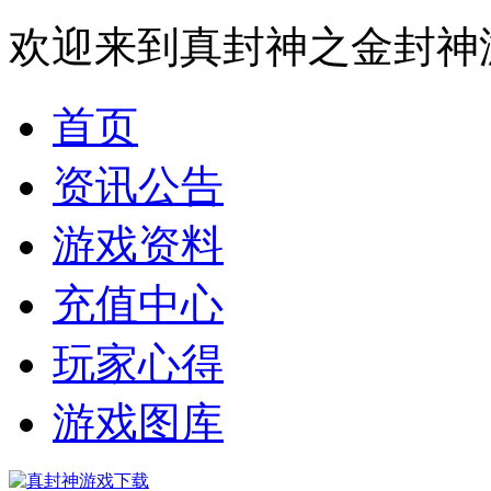
欢迎来到真封神之金封神
首页
资讯公告
游戏资料
充值中心
玩家心得
游戏图库