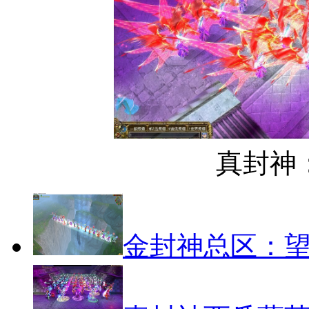
真封神：
金封神总区：