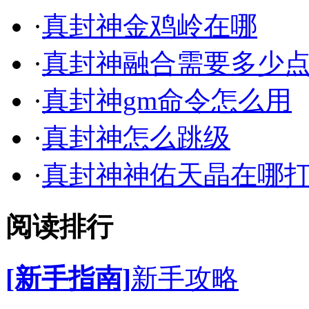
·
真封神金鸡岭在哪
·
真封神融合需要多少
·
真封神gm命令怎么用
·
真封神怎么跳级
·
真封神神佑天晶在哪
阅读排行
[新手指南]
新手攻略