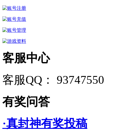
客服中心
客服QQ： 93747550
有奖问答
·真封神有奖投稿