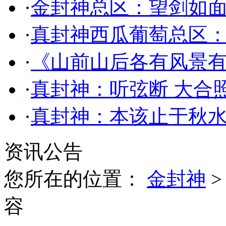
·
金封神总区：望剑如
·
真封神西瓜葡萄总区：
·
《山前山后各有风景
·
真封神：听弦断 大合
·
真封神：本该止于秋水
资讯公告
您所在的位置：
金封神
容