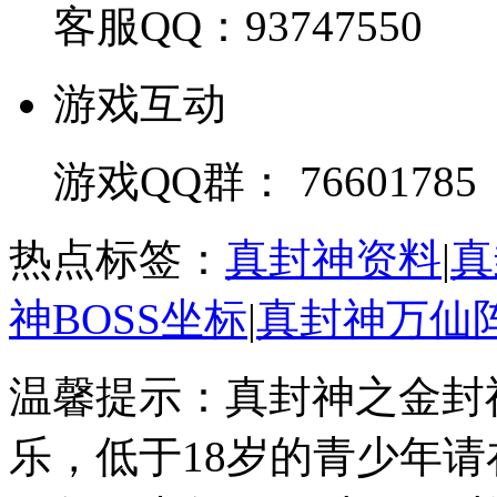
客服QQ：93747550
游戏互动
游戏QQ群： 76601785
热点标签：
真封神资料
|
真
神BOSS坐标
|
真封神万仙
温馨提示：真封神之金封
乐，低于18岁的青少年