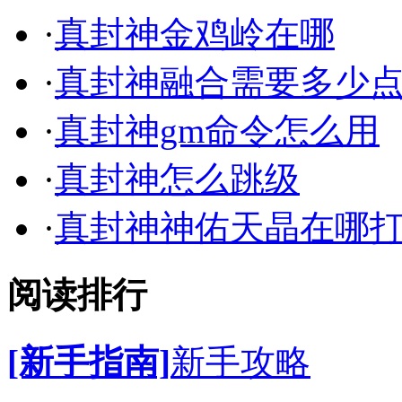
·
真封神金鸡岭在哪
·
真封神融合需要多少
·
真封神gm命令怎么用
·
真封神怎么跳级
·
真封神神佑天晶在哪
阅读排行
[新手指南]
新手攻略