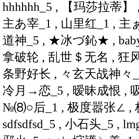
hhhhhh_5 , 【玛莎拉蒂】 ,
主あ宰_1 , 山里红_1 , 主ぁ
道神_5 , ★冰づ鈊★ , baby
拿破轮 , 乱世＄无名 , 狂风仙
条野好长 , 々玄天战神々_5 ,
冷月→恋_5 , 暧昧成恨 , 吸
№⑻○后_1 , 极度嚣张∠ , 
sdfsdfsd_5 , 小石头_5 ,