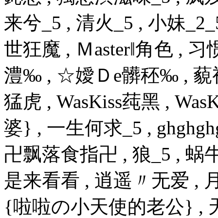
来兮_5 , 清火_5 , 小妹_2_5
世狂魔 , Ｍaster‖角色 ,
澧‰ , ☆嬡Ｄe髒秠‰ , 藐视
猛虎 , WasKiss莼黑 , W
婆} , 一生何求_5 , ghghghg
卍飘落食指卍 , 狼_5 , 蜗牛开飞
是来看看 , 逍遥〃无爱 ,
{啦啦の小天使的老公} ,