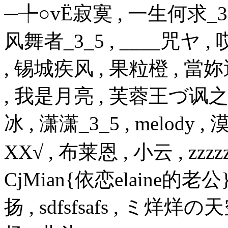
─╄○vЁ寂寞 , 一生何求_3 ,
风舞者_3_5 , ____咒ヤ ,
, 锡城疾风 , 果粒橙 , 當
, 我是月亮 , 芙蓉王づ讽之
冰 , 潇潇_3_5 , melody
XX√ , 布莱恩 , 小云 , zzzz
CjMian{依恋elaine的老公
扬 , sdfsfsafs , ミ烊