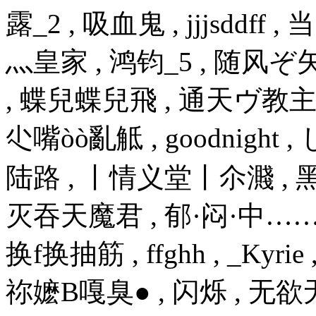
露_2 , 吸血鬼 , jjjsddff
灬皇家 , 鸿钧_5 , 随风ぞ矢去
, 蝶兒蝶兒飛 , 通天ヴ教主 ,
尐嘴òò亂觝 , goodnigh
陆路 , 丨情义堂丨尒濺 , 
灭吞天魔君 , 郁·闷·中…… ,
换f换抽筋 , ffghh , _Kyr
祢嬷Β嘎臭● , 闪烁 , 无欲无