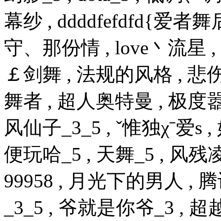
幕纱 , ddddfefdfd{爱
守、那份情 , love丶流星 ,
￡剑舞 , 法规的风格 , 悲伤
舞者 , 超人奥特曼 , 极度嚣张
风仙子_3_5 , ˇ惟独χˉ爱s 
便玩哈_5 , 天舞_5 , 风残
99958 , 月光下的男人 , 腾讯
_3_5 , 爷就是你爷_3 , 超