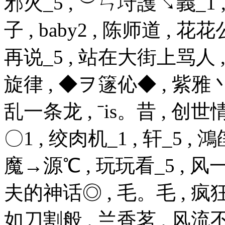
邪火_5 , ︶ㄣ垨護↘義_1 , 
子 , baby2 , 陈师道 , 花花公
再说_5 , 站在大街上骂人 
旋律 , ◆ヲ篴伈◆ , 紫雅丶飘
乱一条龙 , ˉis。昔 , 创世情
〇1 , 绞肉机_1 , 轩_5 , 
魔→源℃ , 玩玩看_5 , 风一样 
夫的神话◎ , 毛。毛 , 疯
如刀割般 , 兰香茗 , 风流不下流_5