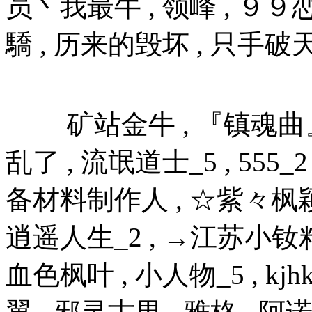
员丶我最牛 , 领峰 , ９９
驕 , 历来的毁坏 , 只手
矿站金牛 , 『镇魂曲』 ,
乱了 , 流氓道士_5 , 555_
备材料制作人 , ☆紫々枫颖☆
逍遥人生_2 , →江苏小钕籽
血色枫叶 , 小人物_5 , kjhkjh 