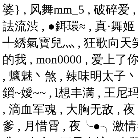
婆} , 风舞mm_5 , 破碎爱 , 
詓流渋 , ●鉺環≈ , 真·舞姬 
╃綉氣寳兒灬 , 狂歌向天笑 
的我 , mon0000 , 爱上
, 魑魅丶煞 , 辣味明太子丶 
鎻~嬡~~ , l想丰满 , 王尼
, 滴血军魂 , 大胸无敌 ,
爹 , 月惜霄 , 夜╰●╮激情