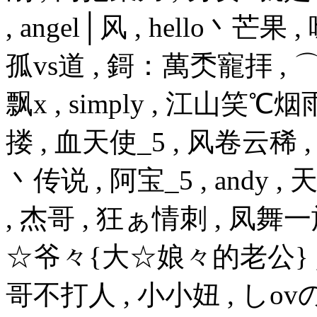
, angel│风 , hello丶芒果
孤vs道 , 鎶：萬秂寵拝 , 
飘x , simply , 江山笑℃烟雨
搂 , 血天使_5 , 风卷云稀 
丶传说 , 阿宝_5 , andy , 天
, 杰哥 , 狂ぁ情刺 , 凤舞一
☆爷々{大☆娘々的老公} 
哥不打人 , 小小妞 , しovの