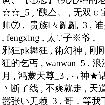
☆☆_5 , ′醜亼。 , 无
帅⑦ , ‖贵族‖々亂亂_3 ,
, fengxing , 太∵子※爷
邪狂pk舞狂 , 術幻神 , 刚刚
狂的乞丐 , wanwan_5 ,
月 , 鸿蒙天尊_3 , ㄣ神★
丶断了线 , 不爽就走 , 天道
嚣张い无赖_3 , 哥，等我下嘛 