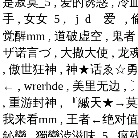
是寂寞_5 , 爱的诱惑 , 冷
手 , 女女_5 , _j_d__爱_
觉醒mm , 道破虚空 , 鬼者
ザ诺言づ , 大撒大使 , 龙
, 傲世狂神 , 神★话ゑ☆勇
← , wrerhde , 美里无
, 重游封神 , 『縬天★→莫熙
我来看mm , 王者←绝对值 , 
鈊戀 , 獨戀渋滋味_5 , 疯残凌