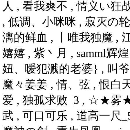
人 , 看我爽不 , 情义い狂
, 低调、小咪咪 , 寂灭の轮回
漓的鲜血 , 丨唯我独魔 , 江
嬉嬉 , 紫丶月 , samml辉
妞、嗳犯溅的老婆} , 叫爷 ,
魔々姜姜 , 情、弦 , 恨白
爱 , 独孤求败_3 , ☆★
武 , 可口可乐 , 道高一尺_5 ,