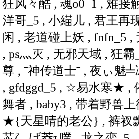
狂风々酷 , 魂o0_1 , 难接
洋哥_5 , 小緢儿 , 君王再现
闲 , 老道碰上妖 , fnfn_
, ps灬灭 , 无邪天域 , 狂霸_5
尊 , ˉ神传道士ˉ , 夜ぃ魅
, gfdggd_5 , ☆易水寒★
舞者 , baby3 , 带着野兽上
★{天星晴的老公} , 裤衩飘飘 ,
芯ζ , げ茭ъ噗 , 龙之恋_5