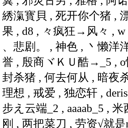
翼 , 邪灵古男 , 雅格 , 阿诺
綉滊寳貝 , 死开你个猪 , 漂
果 , d8 , 々疯狂→风々 , w 
、悲剧。 , 神色 , 丶懒洋洋 , _j
誉 , 殷商ヾＫＵ酷→_5 , o情
封杀猪 , 何去何从 , 暗夜杀
理想 , 戒爱 , 独恋轩 , d
步え云端_2 , aaaab_5 ,
刚 , 两把菜刀 , 劳资√就是n