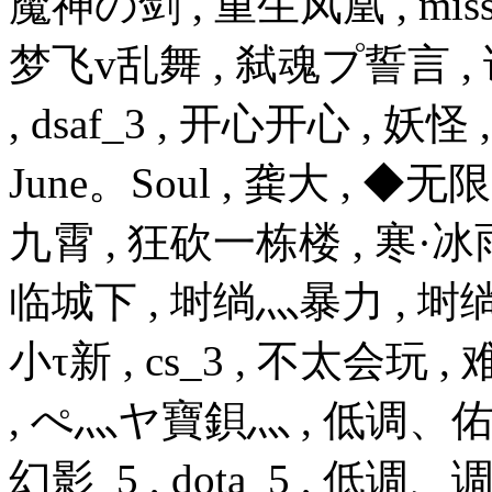
魔神の剑 , 重生凤凰 , miss_3
梦飞v乱舞 , 弑魂プ誓言 , 
, dsaf_3 , 开心开心 , 妖怪
June。Soul , 龚大 , 
九霄 , 狂砍一栋楼 , 寒·冰雨
临城下 , 埘绱灬暴力 , 埘绱
小τ新 , cs_3 , 不太会玩 
, ぺ灬ヤ寶鋇灬 , 低调、
幻影_5 , dota_5 , 低调