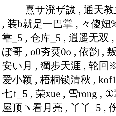
熹サ溌ザ詙 , 通天教主_1_
, 装b就是一巴掌 , 々傻妞‰
靠_5 , 仓库_5 , 逍遥无双 ,
ぽ哥 , o0夯烎0o , 依韵 ,
安い月 , 獨步天涯 , 轮回※狂战
爱小颖 , 梧桐锁清秋 , kof1 
七↑_5 , 荣xue , 雪ron
屋顶ヽ看月亮 , 丫丫_5 , 伤追