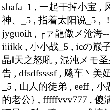
shafa_1 , 一起干掉小宝 
神、_5 , 指着太阳说_5 , 
jyguoih , ╭ァ龍傲メ沧海-- 
iiiikk , 小小战_5 , ic
晶‖天之怒吼 , 混沌メモ圣皇 
告 , dfsdfssssf , 飚
_5 , 山人的徒弟 , eeff
的老公} , fffffvvv777 , 