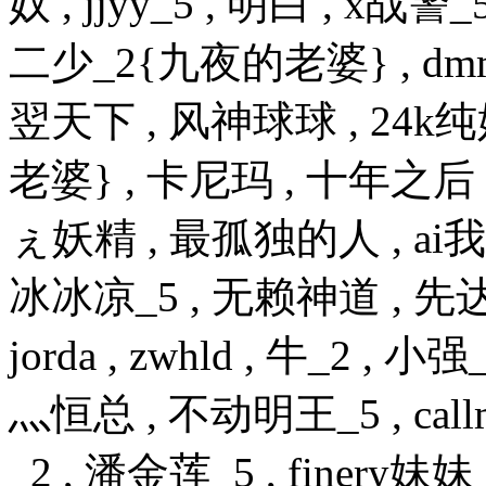
奴 , jjyy_5 , 明白 , x战警
二少_2{九夜的老婆} , dmm
翌天下 , 风神球球 , 24
老婆} , 卡尼玛 , 十年之后 
ぇ妖精 , 最孤独的人 , ai
冰冰凉_5 , 无赖神道 , 先达
jorda , zwhld , 牛_2 ,
灬恒总 , 不动明王_5 , cal
_2 , 潘金莲_5 , finery妹妹