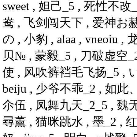
sweet , 妲己_5 , 死性不改
鸯 , 飞剑闯天下 , 爱神お赫拉 ,
の , 小豹 , alaa , vneo
贝№ , 蒙毅_5 , 刀破虚空_
使 , 风吹裤裆毛飞扬_5 , い
beiju , 少爷不乖_2 , 
尒伍 , 凤舞九天_2_5 , 
尋薰 , 猫咪跳水 , 墨_2 , 