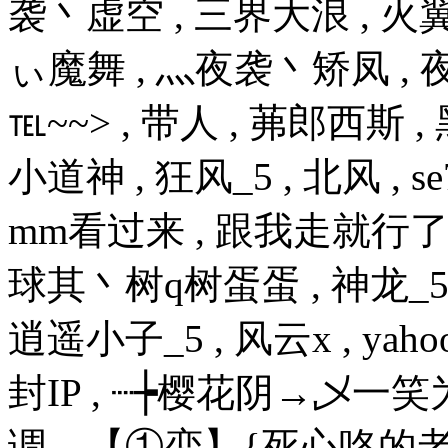
袭丶虚空 , 三界大浪 , 火翼 
ぃ魔舞 , 灬夜袭丶矫凤 , 
℡~~> , 带人 , 茀郎西斯 ,
小道神 , 狂风_5 , 北风 , se
mm看过来 , 跟我走就行了 , x
球其丶树q树蛋蛋 , 神龙_5 ,
逍遥小子_5 , 风云x , ya
封IP , ┈┾樱花阴→乄一笑
调、【①恋】{死心咯的老公} 