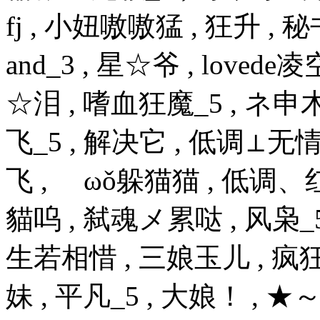
fj , 小妞嗷嗷猛 , 狂升 , 
and_3 , 星☆爷 , loved
☆泪 , 嗜血狂魔_5 , ネ申木昆 , s
飞_5 , 解决它 , 低调⊥无
飞 , ゞωǒ躲猫猫 , 低调、
貓呜 , 弑魂メ累哒 , 风枭_5
生若相惜 , 三娘玉儿 , 疯狂
妹 , 平凡_5 , 大娘！ , ★