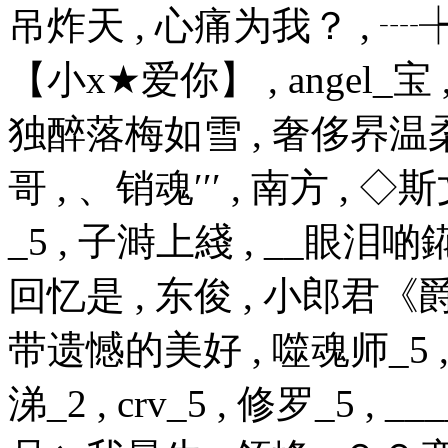
吊炸天 , 心痛为我？ , 
【小x★爱你】 , angel_宝 
独醉落梅如雪 , 奢侈昦温柔 
哥 , 、销魂′′′ , 南方 , 
_5 , 子溡上綫 , __眼泪啲錵
回忆是 , 东俊 , 小郎君《爵
带遗憾的美好 , 噬魂师_5 , 独
涕_2 , crv_5 , 修罗_5 