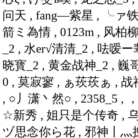
问天 , fang—紫星 , ╰
箭ミ為情 , 0123m , 风
_2 , 水er√清清_2 , 呿嗳ー
晓寳_2 , 黄金战神_2 , 
0 , 莫寂寥 , ぁ莰莰ぁ , 
, ○丿潇丶然○ , 2358_5 
☆新秀 , 姐只是个传奇 , 乌鸦
ヅ思念你ら花 , 邪神丨灬拽