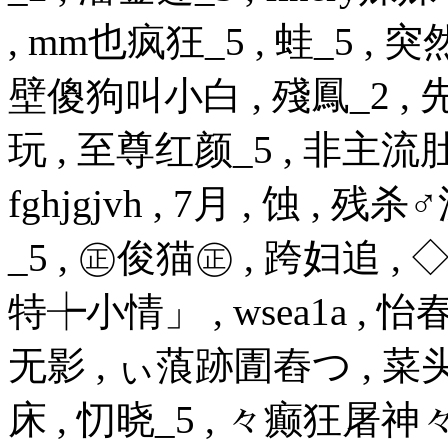
, mm也疯狂_5 , 蛙_5 , 
壁傻狗叫小白 , 殘鳳_2 ,
玩 , 至尊红颜_5 , 非主流肚
fghjgjvh , 7月 , 蚀 
_5 , ㊣俊猫㊣ , 跨妇追 , 
特┾小情」 , wsea1a ,
无影 , ぃ蒗跡圊舂つ , 菜头1
床 , 忉晓_5 , 々癫狂屠神々 ,