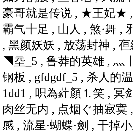
豪哥就是传说 , ★王妃★ 
霸气十足 , 山人 , 煞·舞 , 
, 黑颜妖妖 , 放荡封神 , 
◥坖_5 , 鲁莽的英雄 , 灬丨情
钢板 , gfdgdf_5 , 杀人的温
1dd1 , 呮為葒顏⒈笑 , 冥
肉丝无内 , 点烟ぐ抽寂寞 , 5
感 , 流星·蝴蝶·劍 , 干掉