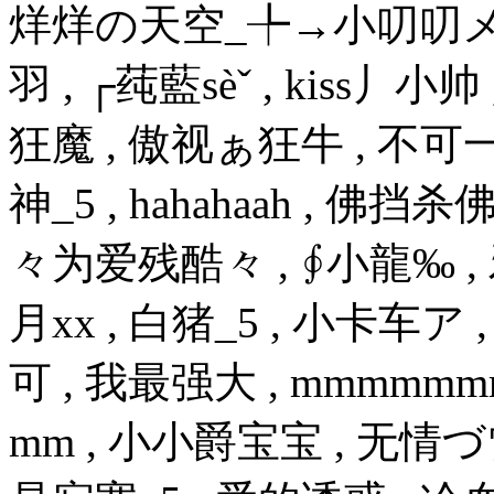
烊烊の天空_╄→小叨叨メ 
羽 , ┌莼藍sèˇ , kiss丿小
狂魔 , 傲视ぁ狂牛 , 不可
神_5 , hahahaah , 佛挡
々为爱残酷々 , ∮小龍‰ , 邪
月xx , 白猪_5 , 小卡车ア 
可 , 我最强大 , mmmmmm
mm , 小小爵宝宝 , 无情づ雪