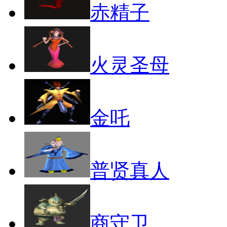
赤精子
火灵圣母
金吒
普贤真人
商守卫