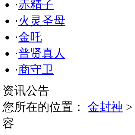
·
赤精子
·
火灵圣母
·
金吒
·
普贤真人
·
商守卫
资讯公告
您所在的位置：
金封神
容