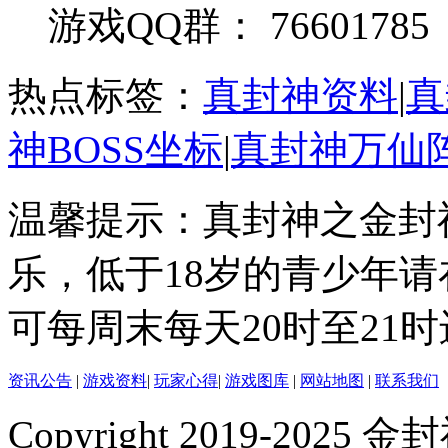
游戏QQ群： 76601785
热点标签：
真封神资料
|
真
神BOSS坐标
|
真封神万仙
温馨提示：真封神之金封
乐，低于18岁的青少年
可每周末每天20时至21
资讯公告
|
游戏资料
|
玩家心得
|
游戏图库
|
网站地图
|
联系我们
Copyright 2019-2025 金封